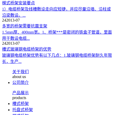
梯式桥架安装要点
1）电缆桥架及线槽敷设走向应短捷，并应尽量沿墙、沿柱或
沿梁敷设。...
24
2013-07
多宽的桥架需要抗震支架
1.5mm厚、400mm宽。1、桥架***是密闭的铁盒子管道，里面
用于敷设电缆...
24
2013-07
槽式玻璃钢电缆桥架的优势
玻璃钢电缆桥架优势有以下几点：1.玻璃钢电缆桥架耐久年限
长，生产...
关于我们
about us
公司简介
产品展示
products
槽式桥架
托盘式桥架