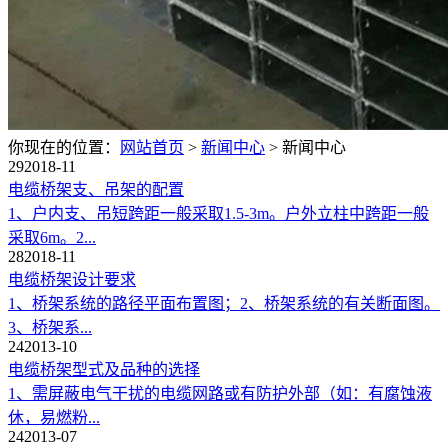
你现在的位置：
网站首页
>
新闻中心
>
新闻中心
29
2018-11
电缆桥架支、吊架的配置
1、户内支、吊短跨距一般采取1.5-3m。户外立柱中跨距一般
采取6m。2...
28
2018-11
电缆桥架设计要求
1、桥架系统的路径平面布置图；2、桥架系统的有关断面图。
3、桥架系...
24
2013-10
电缆桥架型式及品种的选择
1、需屏蔽电气干扰的电缆网路或有防护外部（如：有腐蚀液
休，易燃粉...
24
2013-07